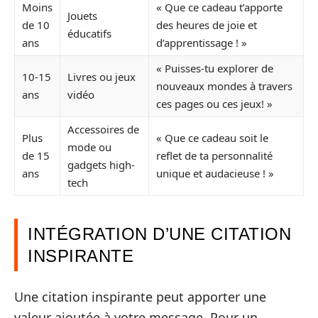
Moins
« Que ce cadeau t’apporte
Jouets
de 10
des heures de joie et
éducatifs
ans
d’apprentissage ! »
« Puisses-tu explorer de
10-15
Livres ou jeux
nouveaux mondes à travers
ans
vidéo
ces pages ou ces jeux! »
Accessoires de
Plus
« Que ce cadeau soit le
mode ou
de 15
reflet de ta personnalité
gadgets high-
ans
unique et audacieuse ! »
tech
INTÉGRATION D’UNE CITATION
INSPIRANTE
Une citation inspirante peut apporter une
valeur ajoutée à votre message. Pour un