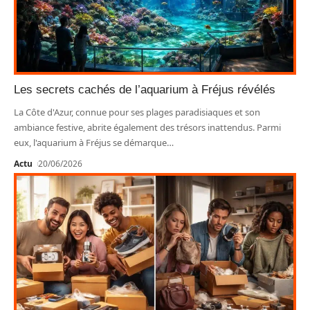
Les secrets cachés de l’aquarium à Fréjus révélés
La Côte d'Azur, connue pour ses plages paradisiaques et son
ambiance festive, abrite également des trésors inattendus. Parmi
eux, l'aquarium à Fréjus se démarque
…
Actu
20/06/2026