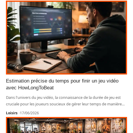
Estimation précise du temps pour finir un jeu vidéo
avec HowLongToBeat
Dans l'univers du jeu vidéo, la connaissance de la durée de jeu est
cruciale pour les joueurs soucieux de gérer leur temps de manière
…
Loisirs
17/06/2026