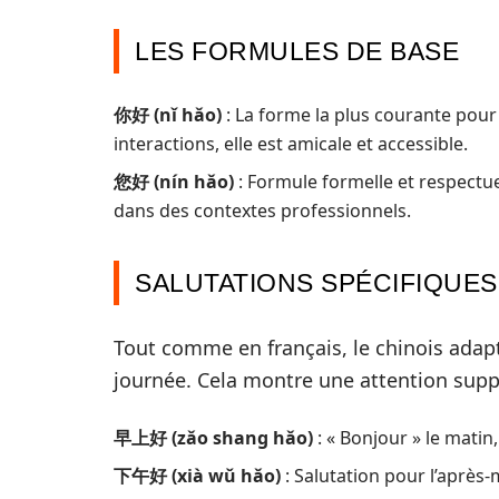
LES FORMULES DE BASE
你好 (nǐ hǎo)
: La forme la plus courante pour 
interactions, elle est amicale et accessible.
您好 (nín hǎo)
: Formule formelle et respectu
dans des contextes professionnels.
SALUTATIONS SPÉCIFIQUES
Tout comme en français, le chinois adap
journée. Cela montre une attention suppl
早上好 (zǎo shang hǎo)
: « Bonjour » le matin
下午好 (xià wǔ hǎo)
: Salutation pour l’après-m