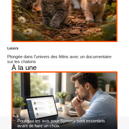
Loisirs
Plongée dans l’univers des félins avec un documentaire
sur les chatons
À la une
Pourquoi les avis pour Symetix sont essentiels
Contact
Mentions légales
Sitemap
avant de faire un choix