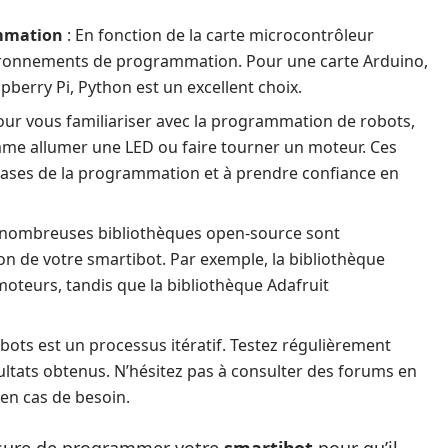
ammation
: En fonction de la carte microcontrôleur
nvironnements de programmation. Pour une carte Arduino,
berry Pi, Python est un excellent choix.
our vous familiariser avec la programmation de robots,
e allumer une LED ou faire tourner un moteur. Ces
bases de la programmation et à prendre confiance en
 nombreuses bibliothèques open-source sont
on de votre smartibot. Par exemple, la bibliothèque
moteurs, tandis que la bibliothèque Adafruit
ots est un processus itératif. Testez régulièrement
sultats obtenus. N’hésitez pas à consulter des forums en
 en cas de besoin.
esure de programmer votre
smartibot
pour qu’il