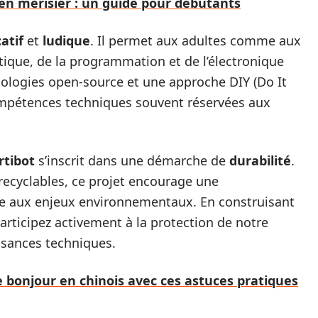
n merisier : un guide pour débutants
atif
et
ludique
. Il permet aux adultes comme aux
tique, de la programmation et de l’électronique
nologies open-source et une approche DIY (Do It
 compétences techniques souvent réservées aux
tibot
s’inscrit dans une démarche de
durabilité
.
x recyclables, ce projet encourage une
e aux enjeux environnementaux. En construisant
participez activement à la protection de notre
ssances techniques.
 bonjour en chinois avec ces astuces pratiques