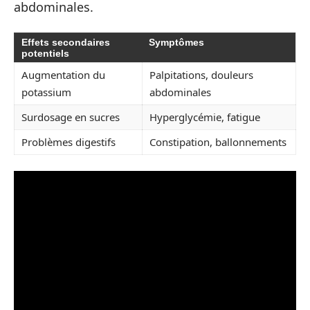
abdominales.
Effets secondaires
Symptômes
potentiels
Augmentation du
Palpitations, douleurs
potassium
abdominales
Surdosage en sucres
Hyperglycémie, fatigue
Problèmes digestifs
Constipation, ballonnements