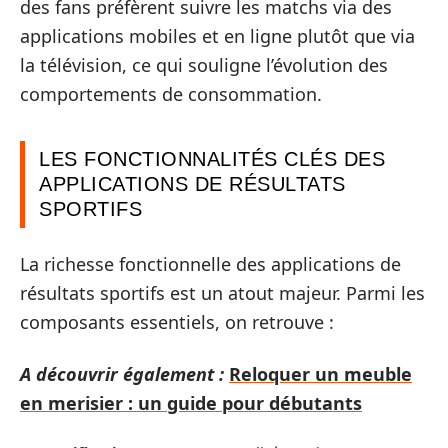
des fans préfèrent suivre les matchs via des
applications mobiles et en ligne plutôt que via
la télévision, ce qui souligne l’évolution des
comportements de consommation.
LES FONCTIONNALITÉS CLÉS DES
APPLICATIONS DE RÉSULTATS
SPORTIFS
La richesse fonctionnelle des applications de
résultats sportifs est un atout majeur. Parmi les
composants essentiels, on retrouve :
A découvrir également :
Reloquer un meuble
en merisier : un guide pour débutants