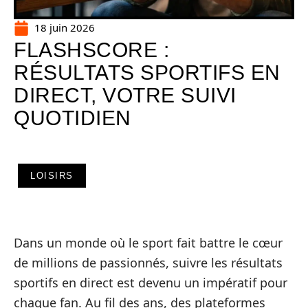
18 juin 2026
FLASHSCORE :
RÉSULTATS SPORTIFS EN
DIRECT, VOTRE SUIVI
QUOTIDIEN
LOISIRS
Dans un monde où le sport fait battre le cœur
de millions de passionnés, suivre les résultats
sportifs en direct est devenu un impératif pour
chaque fan. Au fil des ans, des plateformes