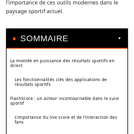
l’importance de ces outils modernes dans le
paysage sportif actuel.
SOMMAIRE
La montée en puissance des résultats sportifs en
direct
Les fonctionnalités clés des applications de
résultats sportifs
FlashScore : un acteur incontournable dans le suivi
sportif
L’importance du live score et de l’interaction des
fans