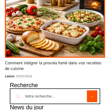
Comment intégrer la provola fumé dans vos recettes
de cuisine
Loisirs
05/07/2026
Recherche
News du jour