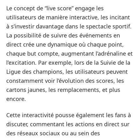
Le concept de “live score” engage les
utilisateurs de manière interactive, les incitant
à s’investir davantage dans le spectacle sportif.
La possibilité de suivre des événements en
direct crée une dynamique où chaque point,
chaque but compte, augmentant l’adrénaline et
l’excitation. Par exemple, lors de la Suivie de la
Ligue des champions, les utilisateurs peuvent
constamment voir l’évolution des scores, les
cartons jaunes, les remplacements, et plus
encore.
Cette interactivité pousse également les fans à
discuter, commentant les actions en direct sur
des réseaux sociaux ou au sein des