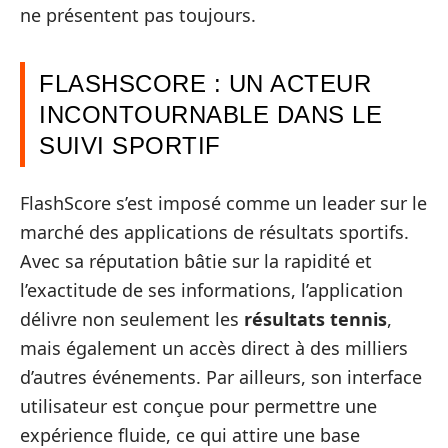
ne présentent pas toujours.
FLASHSCORE : UN ACTEUR
INCONTOURNABLE DANS LE
SUIVI SPORTIF
FlashScore s’est imposé comme un leader sur le
marché des applications de résultats sportifs.
Avec sa réputation bâtie sur la rapidité et
l’exactitude de ses informations, l’application
délivre non seulement les
résultats tennis
,
mais également un accès direct à des milliers
d’autres événements. Par ailleurs, son interface
utilisateur est conçue pour permettre une
expérience fluide, ce qui attire une base