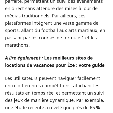
parfaite, permettant un suivi des événements
en direct sans attendre des mises à jour de
médias traditionnels. Par ailleurs, ces
plateformes intègrent une vaste gamme de
sports, allant du football aux arts martiaux, en
passant par les courses de formule 1 et les
marathons.
A lire également :
Les meilleurs sites de
locations de vacances pour Èze : votre guide
Les utilisateurs peuvent naviguer facilement
entre différentes compétitions, affichant les
résultats en temps réel et permettant un suivi
des jeux de manière dynamique. Par exemple,
une étude récente a révélé que près de 65 %