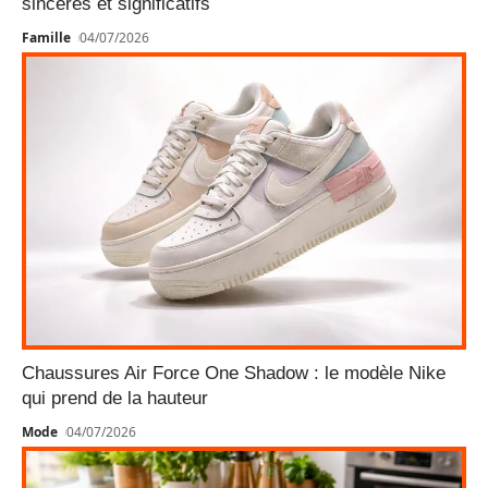
sincères et significatifs
Famille
04/07/2026
Chaussures Air Force One Shadow : le modèle Nike
qui prend de la hauteur
Mode
04/07/2026