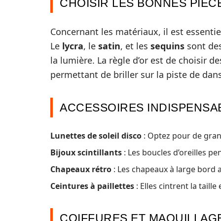
CHOISIR LES BONNES PIÈC
Concernant les matériaux, il est essentiel 
Le
lycra
, le
satin
, et les
sequins
sont des
la lumière. La règle d’or est de choisir
permettant de briller sur la piste de dan
ACCESSOIRES INDISPENSA
Lunettes de soleil disco
: Optez pour de gran
Bijoux scintillants
: Les boucles d’oreilles p
Chapeaux rétro
: Les chapeaux à large bord a
Ceintures à paillettes
: Elles cintrent la tai
COIFFURES ET MAQUILLAGE