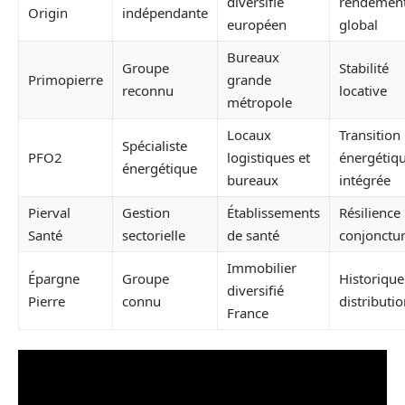
diversifié
rendemen
Origin
indépendante
européen
global
Bureaux
Groupe
Stabilité
Primopierre
grande
reconnu
locative
métropole
Locaux
Transition
Spécialiste
PFO2
logistiques et
énergétiq
énergétique
bureaux
intégrée
Pierval
Gestion
Établissements
Résilience
Santé
sectorielle
de santé
conjonctur
Immobilier
Épargne
Groupe
Historique
diversifié
Pierre
connu
distributi
France