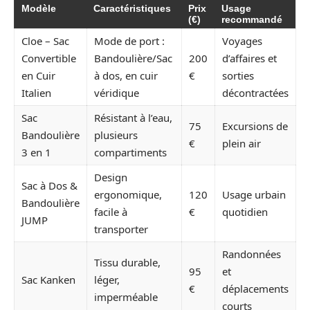
Modèle
Caractéristiques
Prix
Usage
(€)
recommandé
Cloe – Sac
Mode de port :
Voyages
Convertible
Bandoulière/Sac
200
d’affaires et
en Cuir
à dos, en cuir
€
sorties
Italien
véridique
décontractées
Sac
Résistant à l’eau,
75
Excursions de
Bandoulière
plusieurs
€
plein air
3 en 1
compartiments
Design
Sac à Dos &
ergonomique,
120
Usage urbain
Bandoulière
facile à
€
quotidien
JUMP
transporter
Randonnées
Tissu durable,
95
et
Sac Kanken
léger,
€
déplacements
imperméable
courts