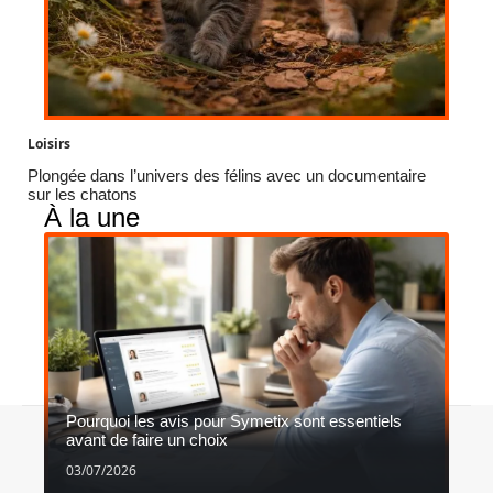
Loisirs
Plongée dans l’univers des félins avec un documentaire
sur les chatons
À la une
Pourquoi les avis pour Symetix sont essentiels
Contact
Mentions légales
Sitemap
avant de faire un choix
© 2026 | vivrefemme.com
03/07/2026