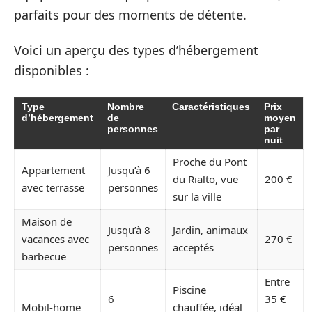
parfaits pour des moments de détente.
Voici un aperçu des types d’hébergement
disponibles :
Type
Nombre
Caractéristiques
Prix
d’hébergement
de
moyen
personnes
par
nuit
Proche du Pont
Appartement
Jusqu’à 6
du Rialto, vue
200 €
avec terrasse
personnes
sur la ville
Maison de
Jusqu’à 8
Jardin, animaux
vacances avec
270 €
personnes
acceptés
barbecue
Entre
Piscine
6
35 €
Mobil-home
chauffée, idéal