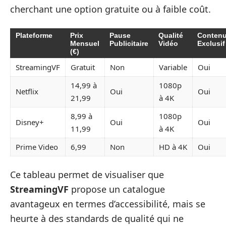
cherchant une option gratuite ou à faible coût.
Plateforme
Prix
Pause
Qualité
Conten
Mensuel
Publicitaire
Vidéo
Exclusif
(€)
StreamingVF
Gratuit
Non
Variable
Oui
14,99 à
1080p
Netflix
Oui
Oui
21,99
à 4K
8,99 à
1080p
Disney+
Oui
Oui
11,99
à 4K
Prime Video
6,99
Non
HD à 4K
Oui
Ce tableau permet de visualiser que
StreamingVF
propose un catalogue
avantageux en termes d’accessibilité, mais se
heurte à des standards de qualité qui ne