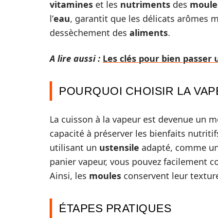
vitamines
et les
nutriments
des
moule
l’
eau
, garantit que les délicats arômes m
dessèchement des
aliments
.
A lire aussi :
Les clés pour bien passe
POURQUOI CHOISIR LA VAP
La cuisson à la vapeur est devenue un 
capacité à préserver les bienfaits nutriti
utilisant un
ustensile
adapté, comme un c
panier vapeur, vous pouvez facilement co
Ainsi, les
moules
conservent leur textur
ÉTAPES PRATIQUES