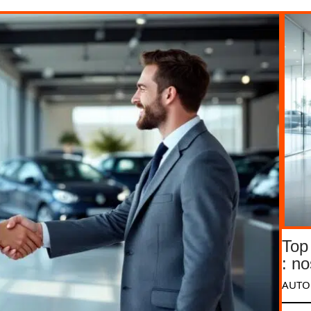
Top
: n
AUTO