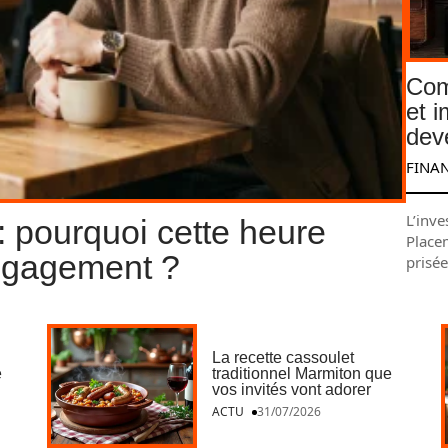
Com
et 
dev
FINA
L’inve
 pourquoi cette heure
Place
engagement ?
prisé
La recette cassoulet
e
traditionnel Marmiton que
vos invités vont adorer
ACTU
31/07/2026